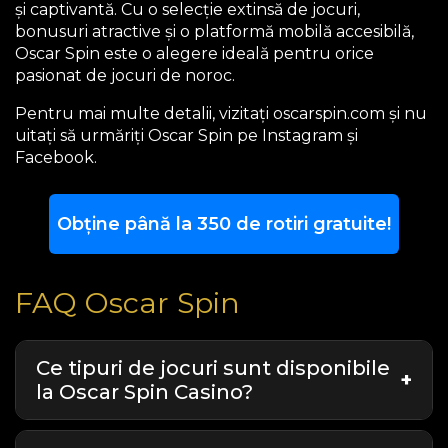
și captivantă. Cu o selecție extinsă de jocuri,
bonusuri atractive și o platformă mobilă accesibilă,
Oscar Spin este o alegere ideală pentru orice
pasionat de jocuri de noroc.
Pentru mai multe detalii, vizitați
oscarspin.com
și nu
uitați să urmăriți Oscar Spin pe
Instagram
și
Facebook
.
Obține până la 350 de rotiri gratuite!
FAQ Oscar Spin
Ce tipuri de jocuri sunt disponibile
la Oscar Spin Casino?
Oscar Spin Casino oferă o selecție variată de