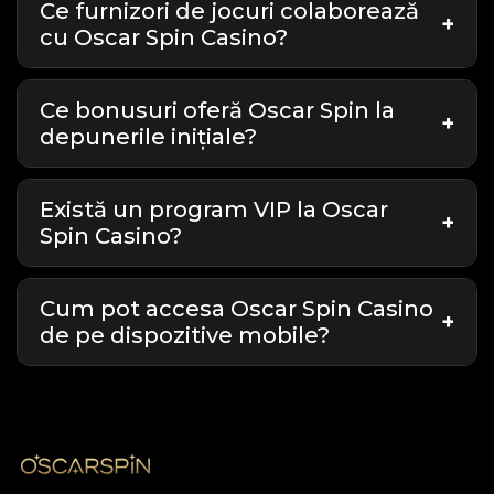
jocuri, inclusiv sloturi, jocuri de masă, poker
Ce furnizori de jocuri colaborează
video, jocuri cu jackpot și casino live.
cu Oscar Spin Casino?
Oscar Spin colaborează cu furnizori renumiți
precum NetEnt, Pragmatic Play și Evolution
Ce bonusuri oferă Oscar Spin la
Gaming.
depunerile inițiale?
Pentru prima depunere, oferă un bonus de
150% până la 750 RON și 100 de rotiri gratuite.
Există un program VIP la Oscar
A doua depunere primește 75% până la 375
Spin Casino?
RON și 150 de rotiri gratuite. A treia depunere
are un bonus de 150% până la 750 RON și 100
Da, Oscar Spin oferă un program VIP cu 16
de rotiri gratuite.
niveluri, oferind bonusuri exclusive și cashback
Cum pot accesa Oscar Spin Casino
pentru jucătorii fideli.
de pe dispozitive mobile?
Oscar Spin este optimizat pentru mobil și are o
aplicație dedicată pentru Android. Deși nu
există o aplicație pentru iOS, site-ul poate fi
accesat cu ușurință de pe dispozitive mobile.